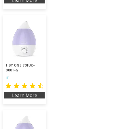
Learn More
1 BY ONE 701UK-
0001-G
IT
durchschnittliches Rating ist 4.5 von 5
Learn More