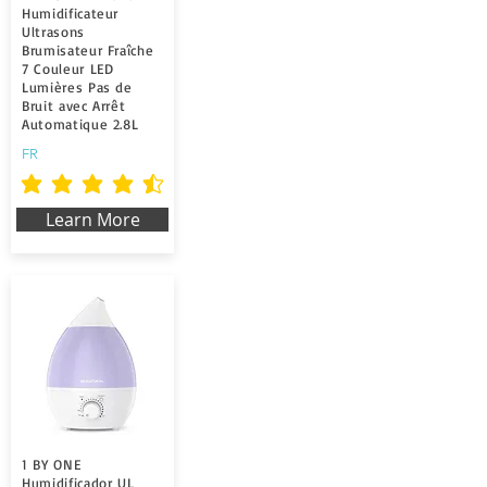
Humidificateur
Ultrasons
Brumisateur Fraîche
7 Couleur LED
Lumières Pas de
Bruit avec Arrêt
Automatique 2.8L
FR
durchschnittliches Rating ist 4.5 von 5
Learn More
1 BY ONE
Humidificador UL