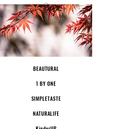
1 by one bros
BEAUTURAL
1 BY ONE
SIMPLETASTE
NATURALIFE
KinderUP