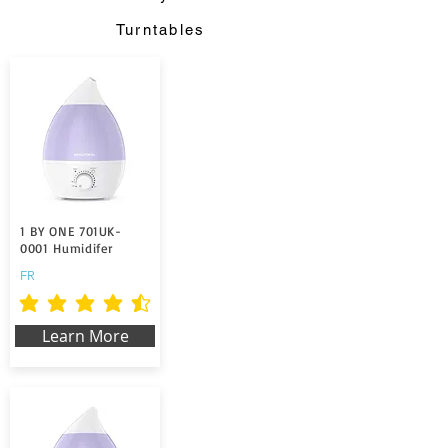
Turntables
1 BY ONE 701UK-
0001 Humidifer
FR
durchschnittliches Rating ist 4.5 von 5
Learn More