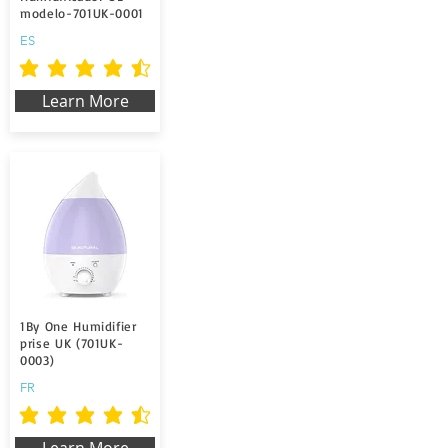
modelo-701UK-0001
ES
durchschnittliches Rating ist 4.5 von 5
Learn More
1By One Humidifier
prise UK (701UK-
0003)
FR
durchschnittliches Rating ist 4.5 von 5