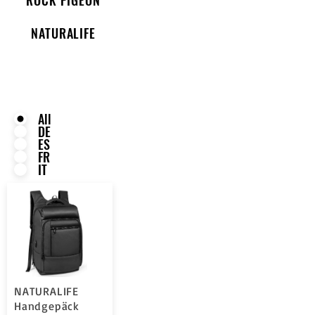
NATURALIFE
All
DE
ES
FR
IT
NATURALIFE
Handgepäck