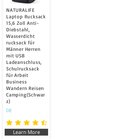
NATURALIFE
Laptop Rucksack
15,6 Zoll Anti-
Diebstahl,
Wasserdicht
rucksack für
Männer Herren
mit USB
Ladeanschluss,
Schulrucksack
für Arbeit
Business
Wandern Reisen
Camping(Schwar
z)
DE
average rating is 4.5 out of 5
Learn More