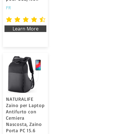
FR
average rating is 4.5 out of 5
Learn More
NATURALIFE
Zaino per Laptop
Antifurto con
Cerniera
Nascosta, Zaino
Porta PC 15.6