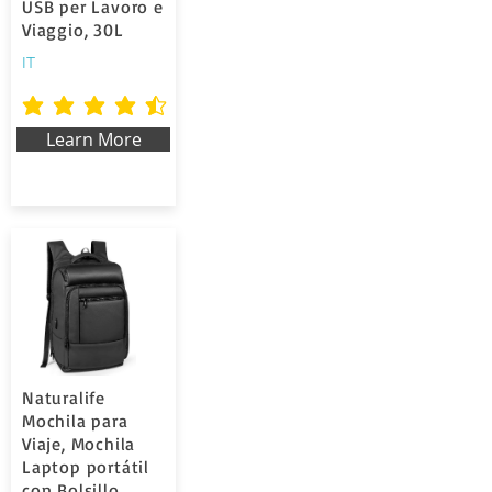
USB per Lavoro e
Viaggio, 30L
IT
average rating is 4.5 out of 5
Learn More
Naturalife
Mochila para
Viaje, Mochila
Laptop portátil
con Bolsillo