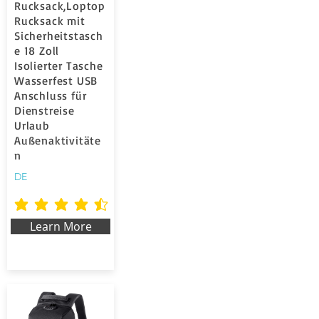
Rucksack,Loptop
Rucksack mit
Sicherheitstasch
e 18 Zoll
Isolierter Tasche
Wasserfest USB
Anschluss für
Dienstreise
Urlaub
Außenaktivitäte
n
DE
average rating is 4.5 out of 5
Learn More