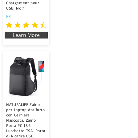
Chargement pour
USB, Noir
FR
la valutazione media è 4.5 su 5
Learn More
NATURALIFE Zaino
per Laptop Antifurto
con Cerniera
Nascosta, Zaino
Porta PC 15.6
Lucchetto TSA, Porta
di Ricarica USB,