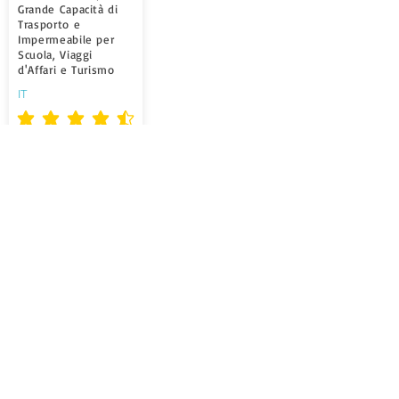
Grande Capacità di
Trasporto e
Impermeabile per
Scuola, Viaggi
d'Affari e Turismo
IT
la valutazione media è 4.5 su 5
Learn More
Naturalife Sac à Dos
Voyage Anti Vol TSA
avec Fermeture
Eclair avec Verrou