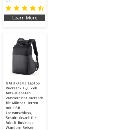
ES
la valutazione media è 4.5 su 5
Learn More
NATURALIFE Laptop
Rucksack 15,6 Zoll
Anti-Diebstahl,
Wasserdicht rucksack
für Männer Herren
mit USB
Ladeanschluss,
Schulrucksack für
Arbeit Business
Wandern Reisen