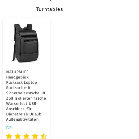
Turntables
NATURALIFE
Handgepäck
Rucksack,Loptop
Rucksack mit
Sicherheitstasche 18
Zoll Isolierter Tasche
Wasserfest USB
Anschluss für
Dienstreise Urlaub
Außenaktivitäten
DE
la valutazione media è 4.5 su 5