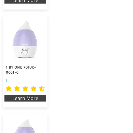
Learn More
1 BY ONE 701UK-
0001-G
IT
la calificación promedio es 4.5 de 5
Learn More