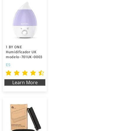
1 BY ONE
Humidificador UK
modelo-701UK-0003
ES
la calificación promedio es 4.5 de 5
Learn More