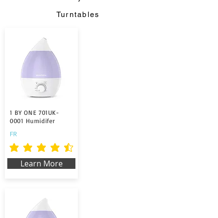
Turntables
1 BY ONE 701UK-
0001 Humidifer
FR
la calificación promedio es 4.5 de 5
Learn More