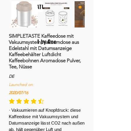
NATURALIFE
SIMPLETASTE Kaffeedose mit
1 by One
Vakuumsystem, Vakuumdose aus
Edelstahl mit Datumsanzeige
Kaffeebehälter Luftdicht
Kaffeebohnen Aromadose Pulver,
Tee, Nüsse
DE
Launched on:
2020/07/16
la calificación promedio es 4.5 de 5
· Vakuumieren auf Knopfdruck: diese
Kaffeedose mit Vakuumsystem und
Datumsanzeige lässt CO2 nach außen
ab, hält gegenüber Luft und