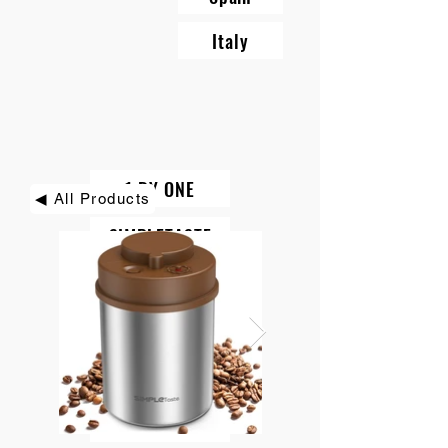
Italy
1 BY ONE
◀ All Products
SIMPLETASTE
BEAUTURAL
DIAFIELD
KINDIARY
ROCK PIGEON