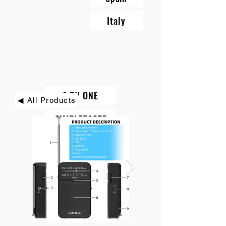
Italy
1 BY ONE
◀ All Products
SIMPLETASTE
BEAUTURAL
DIAFIELD
KINDIARY
ROCK PIGEON