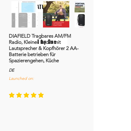
NATURALIFE
DIAFIELD Tragbares AM/FM
1 by One
Radio, Kleines Radio mit
Lautsprecher & Kopfhörer 2 AA-
Batterie betrieben für
Spazierengehen, Küche
DE
Launched on:
la calificación promedio es 5 de 5